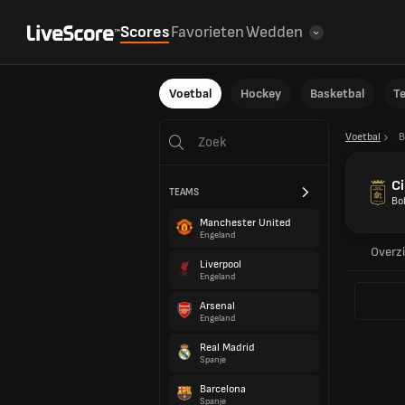
Scores
Favorieten
Wedden
Voetbal
Hockey
Basketbal
T
Voetbal
B
C
TEAMS
Bol
Manchester United
Engeland
Overz
Liverpool
Engeland
Arsenal
Engeland
Real Madrid
Spanje
Barcelona
Spanje