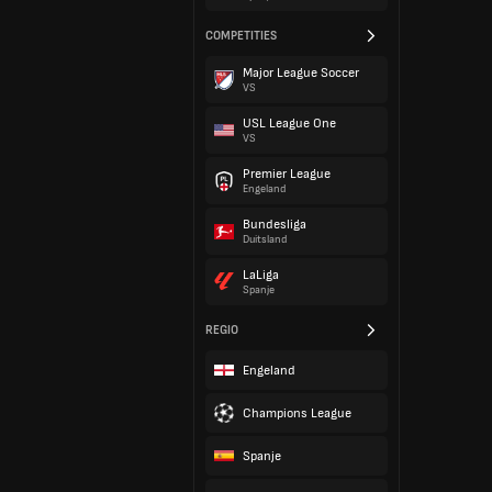
COMPETITIES
Major League Soccer
VS
USL League One
VS
Premier League
Engeland
Bundesliga
Duitsland
LaLiga
Spanje
REGIO
Engeland
Champions League
Spanje