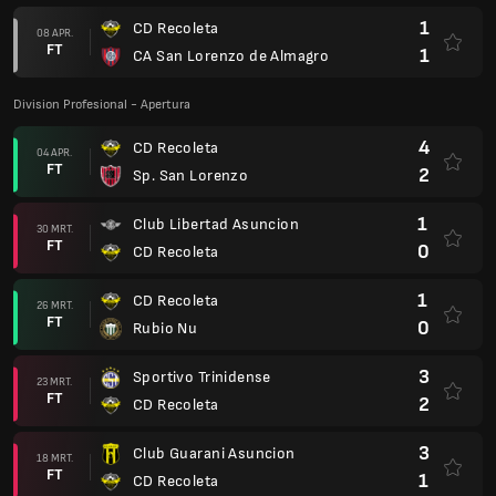
1
CD Recoleta
08 APR.
FT
1
CA San Lorenzo de Almagro
Division Profesional - Apertura
4
CD Recoleta
04 APR.
FT
2
Sp. San Lorenzo
1
Club Libertad Asuncion
30 MRT.
FT
0
CD Recoleta
1
CD Recoleta
26 MRT.
FT
0
Rubio Nu
3
Sportivo Trinidense
23 MRT.
FT
2
CD Recoleta
3
Club Guarani Asuncion
18 MRT.
FT
1
CD Recoleta