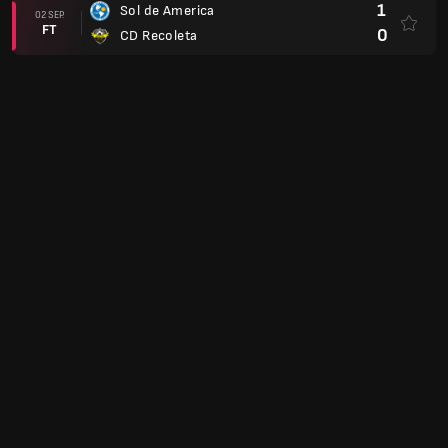
1
Sol de America
02 SEP.
FT
0
CD Recoleta