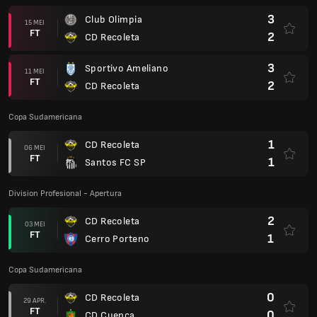
3
Club Olimpia
15 MEI
FT
2
CD Recoleta
3
Sportivo Ameliano
11 MEI
FT
2
CD Recoleta
Copa Sudamericana
1
CD Recoleta
06 MEI
FT
1
Santos FC SP
Division Profesional - Apertura
2
CD Recoleta
03 MEI
FT
1
Cerro Porteno
Copa Sudamericana
0
CD Recoleta
29 APR.
FT
0
CD Cuenca