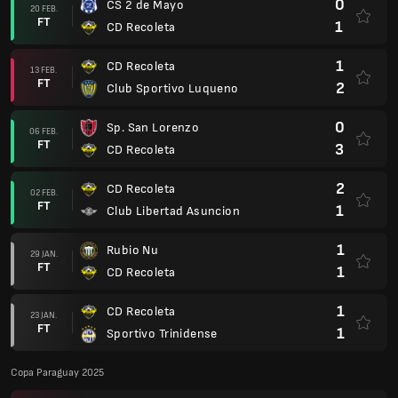
0
CS 2 de Mayo
20 FEB.
FT
1
CD Recoleta
1
CD Recoleta
13 FEB.
FT
2
Club Sportivo Luqueno
0
Sp. San Lorenzo
06 FEB.
FT
3
CD Recoleta
2
CD Recoleta
02 FEB.
FT
1
Club Libertad Asuncion
1
Rubio Nu
29 JAN.
FT
1
CD Recoleta
1
CD Recoleta
23 JAN.
FT
1
Sportivo Trinidense
Copa Paraguay 2025