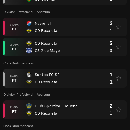
Division Profesional - Apertura
2
Nacional
24 APR.
FT
1
CD Recoleta
5
CD Recoleta
18 APR.
FT
0
CS 2 de Mayo
Copa Sudamericana
1
Santos FC SP
15 APR.
FT
1
CD Recoleta
Division Profesional - Apertura
2
Club Sportivo Luqueno
11 APR.
FT
1
CD Recoleta
Copa Sudamericana