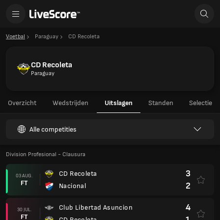
Voetbal
Paraguay
CD Recoleta
CD Recoleta
Paraguay
Overzicht
Wedstrijden
Uitslagen
Standen
Selectie
Alle competities
Division Profesional - Clausura
3
CD Recoleta
03 AUG.
FT
2
Nacional
4
Club Libertad Asuncion
30 JUL.
FT
1
CD Recoleta