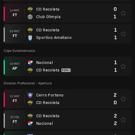
0
CD Recoleta
14 MRT.
FT
1
Club Olimpia
1
CD Recoleta
09 MRT.
FT
1
Sportivo Ameliano
Copa Sudamericana
1
Nacional
05 MRT.
AP
1
CD Recoleta
Division Profesional - Apertura
2
Cerro Porteno
01 MRT.
FT
0
CD Recoleta
2
CD Recoleta
26 FEB.
FT
2
Nacional