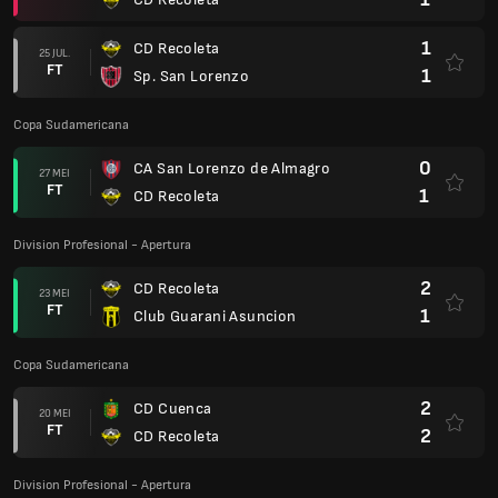
1
CD Recoleta
25 JUL.
FT
1
Sp. San Lorenzo
Copa Sudamericana
0
CA San Lorenzo de Almagro
27 MEI
FT
1
CD Recoleta
Division Profesional - Apertura
2
CD Recoleta
23 MEI
FT
1
Club Guarani Asuncion
Copa Sudamericana
2
CD Cuenca
20 MEI
FT
2
CD Recoleta
Division Profesional - Apertura