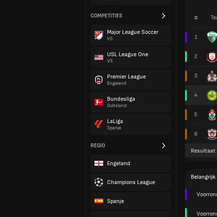
COMPETITIES
#
Te
Major League Soccer
1
VS
USL League One
2
VS
3
Premier League
Engeland
4
Bundesliga
Duitsland
5
LaLiga
Spanje
6
REGIO
Resultaat 
Engeland
Belangrijk
Champions League
Voorron
Spanje
Voorron