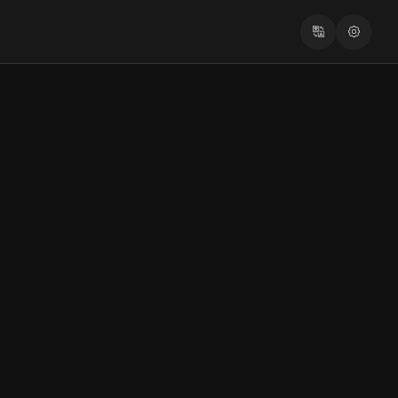
Team statistieken