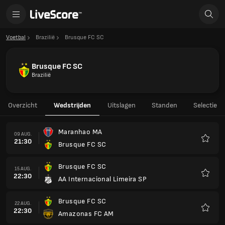
Voetbal
Brazilië
Brusque FC SC
Brusque FC SC
Brazilië
Overzicht
Wedstrijden
Uitslagen
Standen
Selectie
Maranhao MA
09 AUG.
21:30
Brusque FC SC
Favori
Brusque FC SC
15 AUG.
22:30
AA Internacional Limeira SP
Favori
Brusque FC SC
22 AUG.
22:30
Amazonas FC AM
Favori