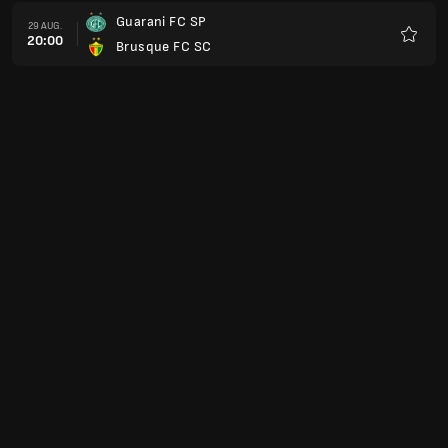
Guarani FC SP
29 AUG.
20:00
Brusque FC SC
Favori