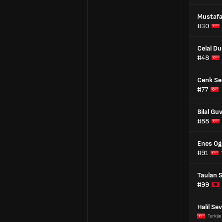
Mustafa
#30
Celal D
#48
Cenk Se
#77
Bilal Gu
#88
Enes Og
#91
Taulan 
#99
Halil Se
Turkije