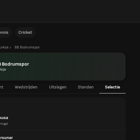
ennis
Cricket
urkije
BB Bodrumspor
B Bodrumspor
kije
ht
Wedstrijden
Uitslagen
Standen
Selectie
ousa
rtugal
rsunar