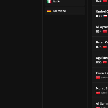
#23
Italië
Duitsland
Ondrej 
#33
Ali Ayt
#34
Baran C
#78
Ogulcan
#95
Emre Ka
Turkije
Murat S
Turkije
Ali Şahi