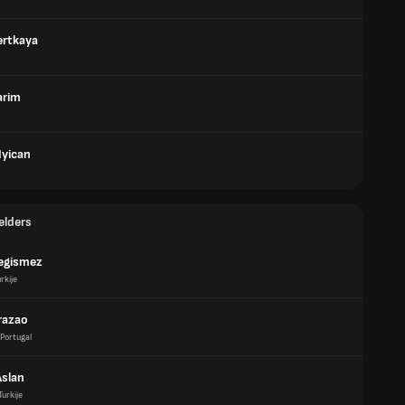
ertkaya
arim
 Iyican
elders
egismez
rkije
razao
Portugal
slan
Turkije