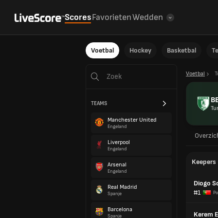
Scores
Favorieten
Wedden
Voetbal
Hockey
Basketbal
T
Voetbal
T
B
TEAMS
Tur
Manchester United
Engeland
Overzic
Liverpool
Engeland
Keepers
Arsenal
Engeland
Diogo S
Real Madrid
#1
Po
Spanje
Barcelona
Kerem E
Spanje