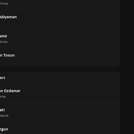
Turkije
Adiyaman
emir
Turkije
an Tosun
ers
an Ozdamar
rkije
eti
Albanië
Ergun