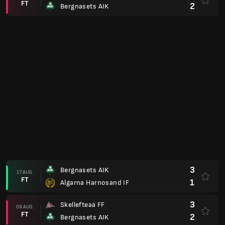
FT
2
Bergnasets AIK
3
Bergnasets AIK
17 AUG.
FT
1
Algarna Harnosand IF
3
Skellefteaa FF
09 AUG.
FT
2
Bergnasets AIK
2
Bergnasets AIK
03 AUG.
FT
1
Kiruna FF
3
Bergnasets AIK
29 JUN.
FT
1
Frösö IF
3
Frösö IF
21 JUN.
FT
5
Bergnasets AIK
4
Bergnasets AIK
15 JUN.
FT
2
Taefteaa IK