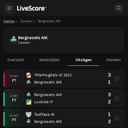
Voetbal
Zweden
Bergnasets AIK
Bergnasets AIK
Zweden
Overzicht
Wedstrijden
Uitslagen
Standen
3
Ytterhogdals IK 1921
19 OKT.
FT
1
Bergnasets AIK
3
Bergnasets AIK
12 OKT.
FT
2
Lucksta IF
1
Taefteaa IK
06 OKT.
FT
2
Bergnasets AIK