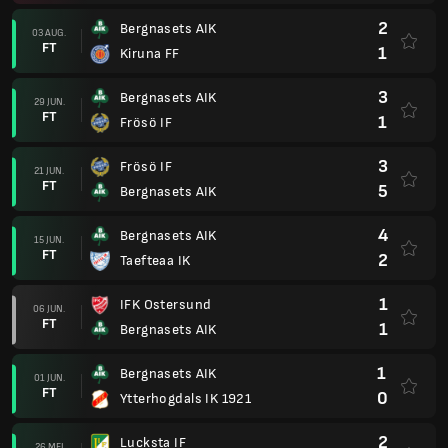
1
IFK Ostersund
06 JUN.
FT
1
Bergnasets AIK
1
Bergnasets AIK
01 JUN.
FT
0
Ytterhogdals IK 1921
2
Lucksta IF
26 MEI
FT
4
Bergnasets AIK
Bergnasets AIK
19 MEI
Canc.
Sandviks IK
2
Bergnasets AIK
19 MEI
FT
0
Umeaa FC Akademi
0
Algarna Harnosand IF
11 MEI
FT
4
Bergnasets AIK
2
Bergnasets AIK
04 MEI