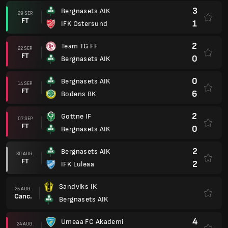
3
Bergnasets AIK
29 SEP.
FT
1
IFK Ostersund
2
Team TG FF
22 SEP.
FT
0
Bergnasets AIK
0
Bergnasets AIK
14 SEP.
FT
6
Bodens BK
2
Gottne IF
07 SEP.
FT
0
Bergnasets AIK
2
Bergnasets AIK
30 AUG.
FT
2
IFK Luleaa
Sandviks IK
25 AUG.
Canc.
Bergnasets AIK
4
Umeaa FC Akademi
24 AUG.