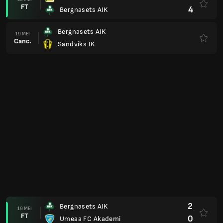
FT
1
Gottne IF
2
IFK Luleaa
27 APR.
FT
3
Bergnasets AIK
0
Bergnasets AIK
20 APR.
FT
2
Team TG FF
2
Bodens BK
12 APR.
FT
0
Bergnasets AIK
3
Bergnasets AIK
06 APR.
FT
2
Skellefteaa FF
0
Kiruna FF
28 MRT.
FT
1
Bergnasets AIK