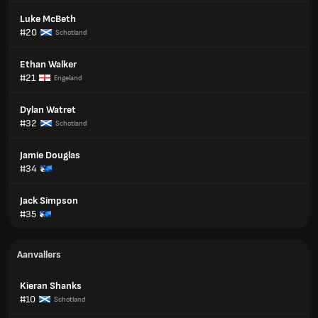
Luke McBeth
#20
Schotland
Ethan Walker
#21
Engeland
Dylan Watret
#32
Schotland
Jamie Douglas
#34
Jack Simpson
#35
Aanvallers
Kieran Shanks
#10
Schotland