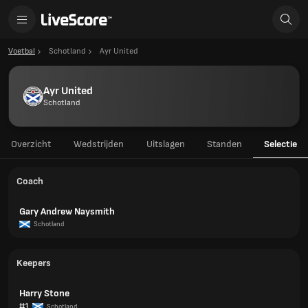
Voetbal
Schotland
Ayr United
Ayr United
Schotland
Overzicht
Wedstrijden
Uitslagen
Standen
Selectie
Coach
Gary Andrew Naysmith
Schotland
Keepers
Harry Stone
#1
Schotland