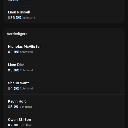
Liam Russell
#38
Schotland
Verdedigers
Nicholas McAllister
#2
Schotland
Liam Dick
#3
Schotland
Shaun Want
#4
Schotland
Kevin Holt
#5
Schotland
Owen Stirton
#7
Schotland