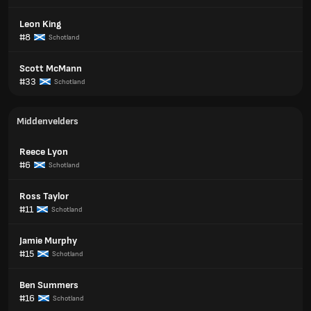
Leon King
#8
Schotland
Scott McMann
#33
Schotland
Middenvelders
Reece Lyon
#6
Schotland
Ross Taylor
#11
Schotland
Jamie Murphy
#15
Schotland
Ben Summers
#16
Schotland