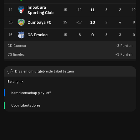
Imbabura
11
14
15
-14
3
2
10
Sporting Club
Cumbaya FC
10
15
15
-17
2
4
9
CS Emelec
9
16
15
-8
3
3
9
CD Cuenca
-3
Punten
CS Emelec
-3
Punten
Draaien om uitgebreide tabel te zien
Belangrijk
Kampioenschap play-off
Copa Libertadores