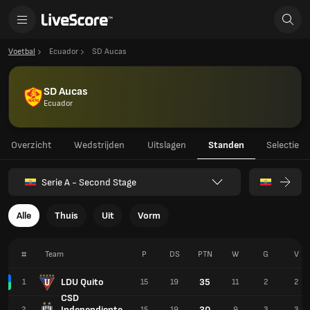
Voetbal
Ecuador
SD Aucas
SD Aucas
Ecuador
Overzicht
Wedstrijden
Uitslagen
Standen
Selectie
Serie A - Second Stage
Alle
Thuis
Uit
Vorm
#
Team
P
DS
PTN
W
G
V
LDU Quito
35
1
15
19
11
2
2
CSD
Independiente
30
2
15
19
9
3
3