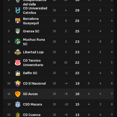
del Valle
CD Universidad
26
3
15
4
8
2
5
Catolica
Barcelona
25
4
15
9
7
4
4
Guayaquil
Orense SC
25
5
15
2
7
4
4
Mushuc Runa
23
6
15
3
5
8
2
SC
Libertad Loja
23
7
15
2
6
5
4
CD Tecnico
22
8
15
10
6
4
5
Universitario
Delfin SC
22
9
15
-1
6
4
5
CD El Nacional
19
10
15
-4
5
4
6
SD Aucas
16
11
15
-6
4
4
7
CSD Macara
15
12
15
-12
4
3
8
CD Cuenca
13
13
15
-6
4
4
7