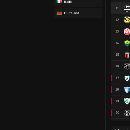
Italië
11
Duitsland
12
13
14
15
16
17
18
19
20