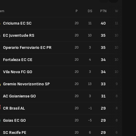
am
P
DS
PTN
W
G
Criciuma EC SC
40
20
11
11
7
EC Juventude RS
35
20
10
10
5
Operario Ferroviario EC PR
35
20
3
10
5
Fortaleza EC CE
34
20
4
10
4
Vila Nova FC GO
34
20
3
10
4
Gremio Novorizontino SP
33
20
13
9
6
AC Goianiense GO
31
20
3
8
7
CR Brasil AL
29
20
-1
8
5
Goias EC GO
29
20
-5
8
5
SC Recife PE
29
20
6
6
11