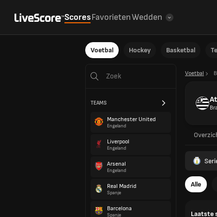
Scores
Favorieten
Wedden
Voetbal
Hockey
Basketbal
T
Voetbal
B
At
TEAMS
Bra
Manchester United
Engeland
Overzic
Liverpool
Engeland
Seri
Arsenal
Engeland
Alle
Real Madrid
Spanje
Barcelona
Laatste 
Spanje