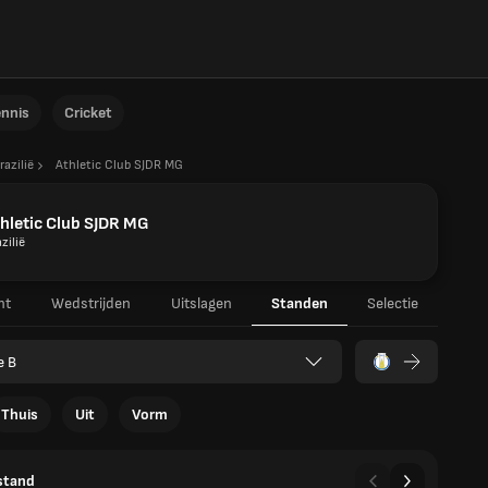
ennis
Cricket
razilië
Athletic Club SJDR MG
hletic Club SJDR MG
zilië
ht
Wedstrijden
Uitslagen
Standen
Selectie
e B
Thuis
Uit
Vorm
stand