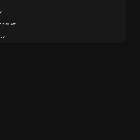
e
e play-off
tie