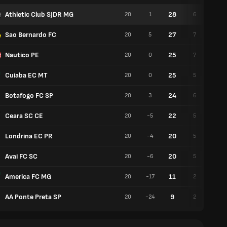
Athletic Club SJDR MG
28
20
1
6
10
Sao Bernardo FC
27
20
5
7
6
Nautico PE
25
20
0
7
4
Cuiaba EC MT
25
20
0
5
10
Botafogo FC SP
24
20
3
6
6
Ceara SC CE
22
20
-5
5
7
Londrina EC PR
20
20
-4
5
5
Avai FC SC
20
20
-6
5
5
America FC MG
11
20
-17
2
5
AA Ponte Preta SP
9
20
-24
2
3