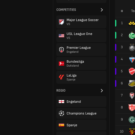
COMPETITIES
#
Te
Major League Soccer
1
VS
USL League One
2
VS
3
Premier League
Engeland
4
Bundesliga
Duitsland
5
LaLiga
Spanje
6
REGIO
7
Engeland
8
Champions League
9
Spanje
10