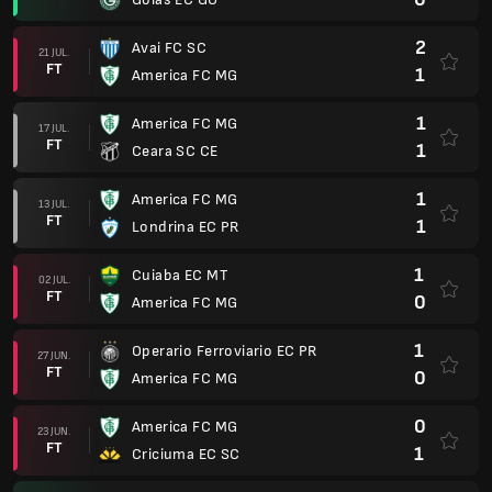
2
Avai FC SC
21 JUL.
FT
1
America FC MG
1
America FC MG
17 JUL.
FT
1
Ceara SC CE
1
America FC MG
13 JUL.
FT
1
Londrina EC PR
1
Cuiaba EC MT
02 JUL.
FT
0
America FC MG
1
Operario Ferroviario EC PR
27 JUN.
FT
0
America FC MG
0
America FC MG
23 JUN.
FT
1
Criciuma EC SC