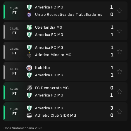
1
America FC MG
31 JAN.
FT
0
Uniao Recreativa dos Trabalhadores
1
Uberlandia MG
24 JAN.
FT
1
America FC MG
1
America FC MG
22 JAN.
FT
1
Atletico Mineiro MG
1
Itabirito
18 JAN.
FT
1
America FC MG
0
EC Democrata MG
14 JAN.
FT
1
America FC MG
3
America FC MG
11 JAN.
FT
0
Athletic Club SJDR MG
Copa Sudamericana 2023