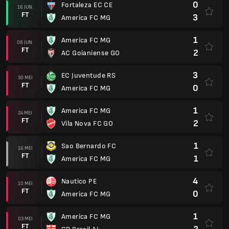
0
Fortaleza EC CE
16 JUN.
FT
3
America FC MG
1
America FC MG
08 JUN.
FT
2
AC Goianiense GO
3
EC Juventude RS
30 MEI
FT
0
America FC MG
1
America FC MG
24 MEI
FT
2
Vila Nova FC GO
1
Sao Bernardo FC
16 MEI
FT
1
America FC MG
4
Nautico PE
10 MEI
FT
0
America FC MG
1
America FC MG
03 MEI
FT