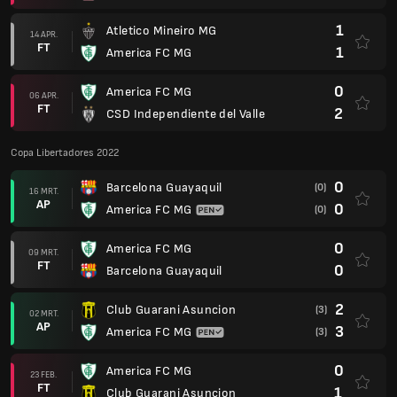
1
Atletico Mineiro MG
14 APR.
FT
1
America FC MG
0
America FC MG
06 APR.
FT
2
CSD Independiente del Valle
Copa Libertadores 2022
0
Barcelona Guayaquil
(0)
16 MRT.
AP
0
America FC MG
(0)
0
America FC MG
09 MRT.
FT
0
Barcelona Guayaquil
2
Club Guarani Asuncion
(3)
02 MRT.
AP
3
America FC MG
(3)
0
America FC MG
23 FEB.
FT
1
Club Guarani Asuncion