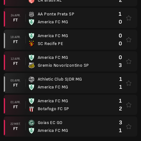
2
CR Brasil AL
1
AA Ponte Preta SP
24 APR.
FT
0
America FC MG
0
America FC MG
18 APR.
FT
0
SC Recife PE
0
America FC MG
12 APR.
FT
3
Gremio Novorizontino SP
1
Athletic Club SJDR MG
05 APR.
FT
1
America FC MG
1
America FC MG
01 APR.
FT
2
Botafogo FC SP
3
Goias EC GO
22 MRT.
FT
1
America FC MG