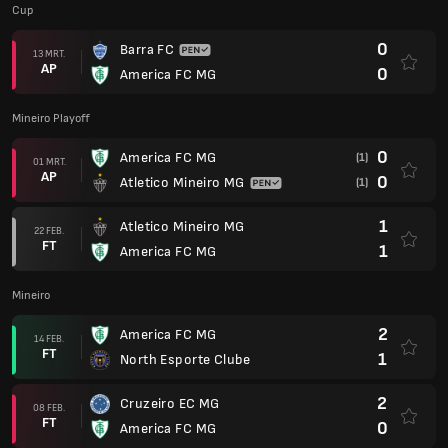
Cup
0
Barra FC
13 MRT.
AP
0
America FC MG
Mineiro Playoff
0
America FC MG
(1)
01 MRT.
AP
0
Atletico Mineiro MG
(1)
1
Atletico Mineiro MG
22 FEB.
FT
1
America FC MG
Mineiro
2
America FC MG
14 FEB.
FT
1
North Esporte Clube
2
Cruzeiro EC MG
08 FEB.
FT
0
America FC MG