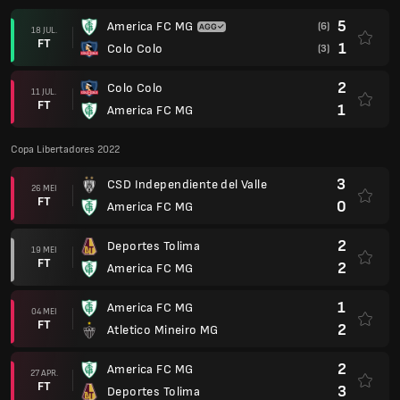
5
America FC MG
(6)
18 JUL.
FT
1
Colo Colo
(3)
2
Colo Colo
11 JUL.
FT
1
America FC MG
Copa Libertadores 2022
3
CSD Independiente del Valle
26 MEI
FT
0
America FC MG
2
Deportes Tolima
19 MEI
FT
2
America FC MG
1
America FC MG
04 MEI
FT
2
Atletico Mineiro MG
2
America FC MG
27 APR.
FT
3
Deportes Tolima