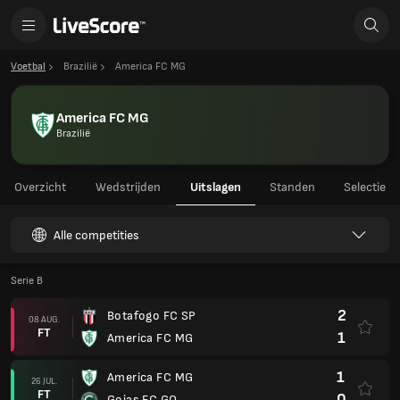
Voetbal
Brazilië
America FC MG
America FC MG
Brazilië
Overzicht
Wedstrijden
Uitslagen
Standen
Selectie
Alle competities
Serie B
2
Botafogo FC SP
08 AUG.
FT
1
America FC MG
1
America FC MG
26 JUL.
FT
0
Goias EC GO