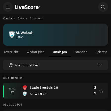
Voetbal
Qatar
AL Wakrah
AL Wakrah
Qatar
Overzicht
Wedstrijden
Uitslagen
Standen
Selectie
Alle competities
Club Friendlies
0
Stade Brestois 29
22 JUL.
FT
2
AL Wakrah
QSL Cup 25/26