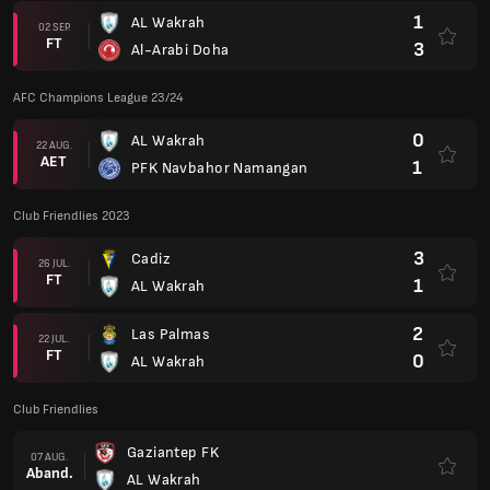
2
Las Palmas
22 JUL.
FT
0
AL Wakrah
Club Friendlies
Gaziantep FK
07 AUG.
Aband.
AL Wakrah