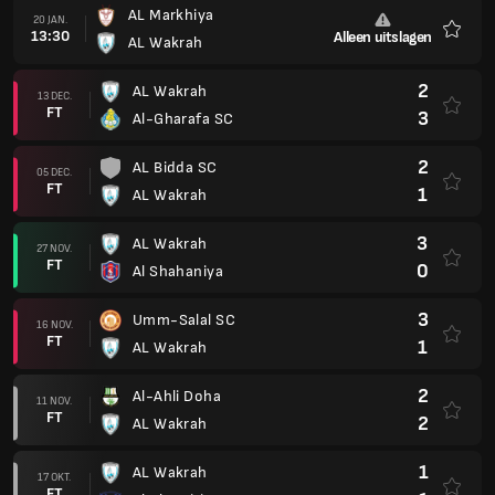
AL Markhiya
20 JAN.
13:30
Alleen uitslagen
AL Wakrah
Favori
2
AL Wakrah
13 DEC.
FT
3
Al-Gharafa SC
2
AL Bidda SC
05 DEC.
FT
1
AL Wakrah
3
AL Wakrah
27 NOV.
FT
0
Al Shahaniya
3
Umm-Salal SC
16 NOV.
FT
1
AL Wakrah
2
Al-Ahli Doha
11 NOV.
FT
2
AL Wakrah
1
AL Wakrah
17 OKT.
FT