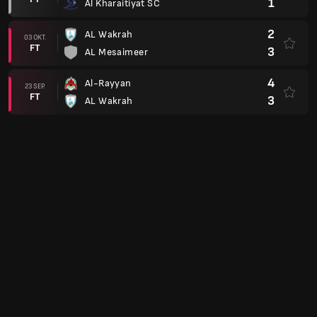
1
Al Kharaitiyat SC
2
AL Wakrah
03 OKT.
FT
3
AL Mesaimeer
4
Al-Rayyan
23 SEP.
FT
3
AL Wakrah
1
AL Wakrah
02 SEP.
FT
3
Al-Arabi Doha
AFC Champions League 23/24
0
AL Wakrah
22 AUG.
AET
1
PFK Navbahor Namangan
Club Friendlies 2023
3
Cadiz
26 JUL.
FT
1
AL Wakrah