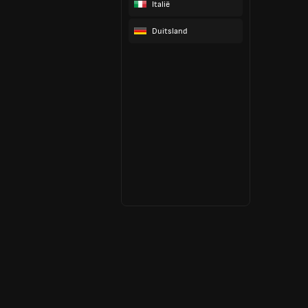
Italië
Duitsland