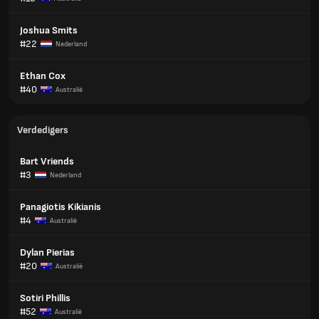
Joshua Smits
#22
Nederland
Ethan Cox
#40
Australië
Verdedigers
Bart Vriends
#3
Nederland
Panagiotis Kikianis
#4
Australië
Dylan Pierias
#20
Australië
Sotiri Phillis
#52
Australië