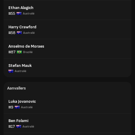
Ethan Alagich
#55
Australië
Harry Crawford
#58
Australië
Anselmo de Moraes
#87
Brazilië
Stefan Mauk
Australië
Aanvallers
Luka Jovanovic
#9
Australië
Ben Folami
#17
Australië