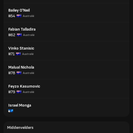
Bailey O'Neil
#54
Australië
Fabian Talladira
#62
Australië
Vinko Stanisic
#71
Australië
Malual Nichola
#78
Australië
Feyzo Kasumovic
#79
Australië
Israel Monga
Middenvelders