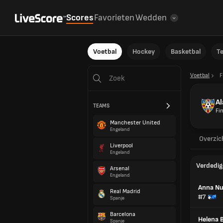
Scores
Favorieten
Wedden
Voetbal
Hockey
Basketbal
T
Voetbal
F
Al
TEAMS
Fi
Manchester United
Engeland
Overzic
Liverpool
Engeland
Verdedig
Arsenal
Engeland
Anna Nu
Real Madrid
#7
Spanje
Barcelona
Helena 
Spanje