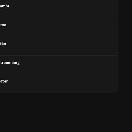
Nambi
arna
itko
Stroemberg
etter