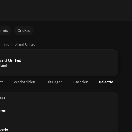
ennis
Cricket
inland
Aland United
and United
nland
ht
Wedstrijden
Uitslagen
Standen
Selectie
ers
rmi
Bozic