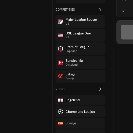
HT
COMPETITIES
FT
Major League Soccer
VS
USL League One
VS
Premier League
Engeland
Bundesliga
Duitsland
LaLiga
Spanje
REGIO
Engeland
Champions League
Spanje