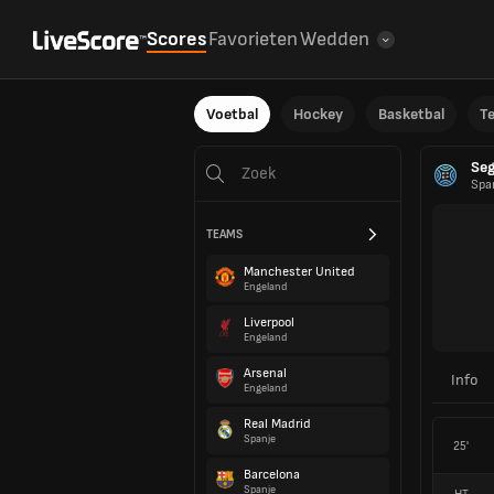
Scores
Favorieten
Wedden
Voetbal
Hockey
Basketbal
T
Seg
Spa
TEAMS
Manchester United
Engeland
Liverpool
Engeland
Arsenal
Info
Engeland
Real Madrid
Spanje
25'
Barcelona
Spanje