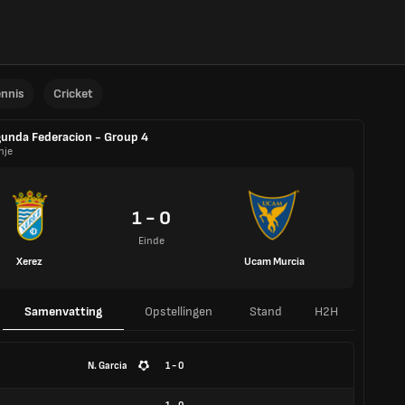
ennis
Cricket
unda Federacion - Group 4
nje
1 - 0
Einde
Xerez
Ucam Murcia
Samenvatting
Opstellingen
Stand
H2H
N. Garcia
1 - 0