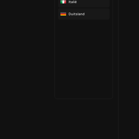
Italië
Duitsland