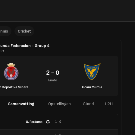
ennis
Cricket
unda Federacion - Group 4
nje
2 - 0
Einde
b Deportiva Minera
Ucam Murcia
Samenvatting
Opstellingen
Stand
H2H
O. Perdomo
1 - 0