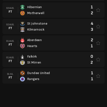
1
Hibernian
02 AUG.
FT
2
Motherwell
4
St Johnstone
02 AUG.
FT
3
Kilmarnock
2
Aberdeen
01 AUG.
FT
1
Hearts
0
Falkirk
01 AUG.
FT
2
St Mirren
1
Dundee United
31 JUL.
FT
1
Rangers