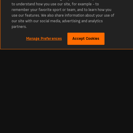
to understand how you use our site, for example - to
remember your favorite sport or team, and to learn how you
use our features. We also share information about your use of
our site with our social media, advertising and analytics
partners.
Manage Preferences
Accept Cookies
Over
De laatste voetbaluitslagen, tussenstanden en wedstrijden bij LiveScore
Dé plek voor realtime tussenstanden in voetbal, cricket, tennis, basketbal,
hockey en meer. Voor de laatste voetbaltussenstanden en nieuws uit de hele
wereld moet je bij LiveScore zijn
Actuele speelschema's, wedstrijden en tussenstanden voor alle grote divisies en
competities wereldwijd en altijd live, zoals de
Premier League
,
La Liga
,
Serie A
,
Bundesliga
,
Ligue 1
en de grootste Europese competities, zoals de Champions
League en de Europa League.
Footbal
Other Sports