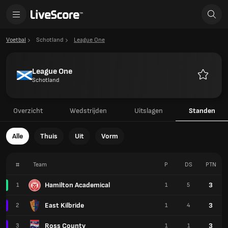
Voetbal
Schotland
League One
League One
Schotland
Favoriet
Overzicht
Wedstrijden
Uitslagen
Standen
Alle
Thuis
Uit
Vorm
#
Team
P
DS
PTN
Hamilton Academical
3
1
1
5
East Kilbride
3
2
1
4
Ross County
3
3
1
1