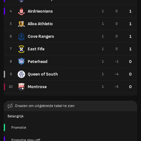
Airdrieonians
1
4
1
0
Alloa Athletic
1
5
1
0
Cove Rangers
1
6
1
0
East Fife
1
7
1
0
Peterhead
0
8
1
-1
Queen of South
0
9
1
-4
Montrose
0
10
1
-5
Draaien om uitgebreide tabel te zien
Belangrijk
Promotie
Promotie play-off