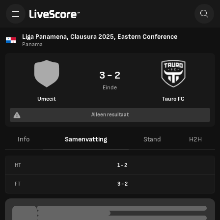
Liga Panamena, Clausura 2025, Eastern Conference
Panama
3 - 2
Einde
Umecit
Tauro FC
Alleen resultaat
Info
Samenvatting
Stand
H2H
HT
1
-
2
FT
3
-
2