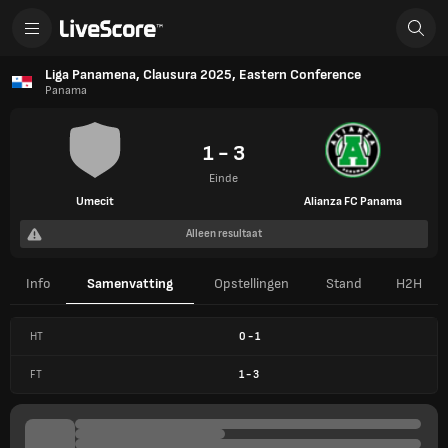
Liga Panamena, Clausura 2025, Eastern Conference
Panama
1 - 3
Einde
Umecit
Alianza FC Panama
Alleen resultaat
Info
Samenvatting
Opstellingen
Stand
H2H
HT
0
-
1
FT
1
-
3