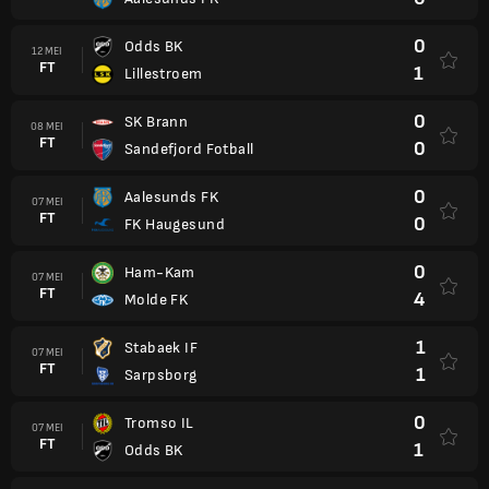
0
Odds BK
12 MEI
FT
1
Lillestroem
0
SK Brann
08 MEI
FT
0
Sandefjord Fotball
0
Aalesunds FK
07 MEI
FT
0
FK Haugesund
0
Ham-Kam
07 MEI
FT
4
Molde FK
1
Stabaek IF
07 MEI
FT
1
Sarpsborg
0
Tromso IL
07 MEI
FT
1
Odds BK