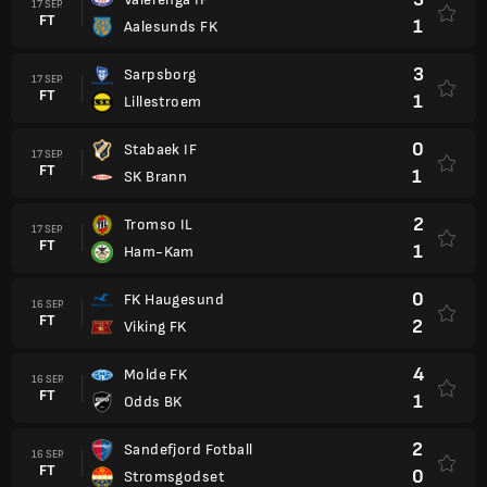
17 SEP.
FT
1
Aalesunds FK
3
Sarpsborg
17 SEP.
FT
1
Lillestroem
0
Stabaek IF
17 SEP.
FT
1
SK Brann
2
Tromso IL
17 SEP.
FT
1
Ham-Kam
0
FK Haugesund
16 SEP.
FT
2
Viking FK
4
Molde FK
16 SEP.
FT
1
Odds BK
2
Sandefjord Fotball
16 SEP.
FT
0
Stromsgodset