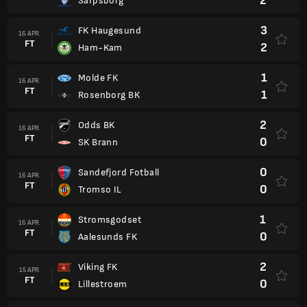
2
Sarpsborg
3
FK Haugesund
16 APR.
FT
2
Ham-Kam
1
Molde FK
16 APR.
FT
1
Rosenborg BK
2
Odds BK
16 APR.
FT
0
SK Brann
0
Sandefjord Fotball
16 APR.
FT
0
Tromso IL
1
Stromsgodset
16 APR.
FT
0
Aalesunds FK
2
Viking FK
15 APR.
FT
0
Lillestroem