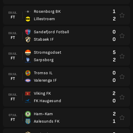
1
Rosenborg BK
09 JUL.
FT
2
Lillestroem
0
Sandefjord Fotball
09 JUL.
FT
0
Stabaek IF
5
Stromsgodset
09 JUL.
FT
2
Sarpsborg
0
Tromso IL
09 JUL.
FT
0
Valerenga IF
2
Viking FK
08 JUL.
FT
0
FK Haugesund
2
Ham-Kam
07 JUL.
FT
1
Aalesunds FK