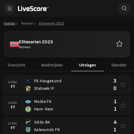
Voetbal
Norway
Eliteserien 2023
Eliteserien 2023
Norway
Favoriet
Overzicht
Wedstrijden
Uitslagen
Standen
3
FK Haugesund
03 DEC.
FT
0
Stabaek IF
1
Molde FK
03 DEC.
FT
1
Ham-Kam
4
Odds BK
03 DEC.
FT
1
Aalesunds FK