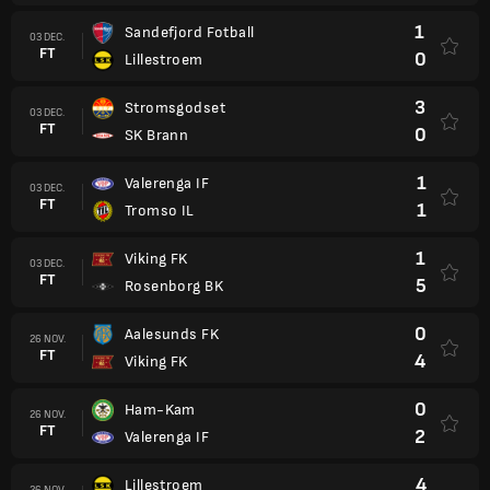
1
Sandefjord Fotball
03 DEC.
FT
0
Lillestroem
3
Stromsgodset
03 DEC.
FT
0
SK Brann
1
Valerenga IF
03 DEC.
FT
1
Tromso IL
1
Viking FK
03 DEC.
FT
5
Rosenborg BK
0
Aalesunds FK
26 NOV.
FT
4
Viking FK
0
Ham-Kam
26 NOV.
FT
2
Valerenga IF
4
Lillestroem
26 NOV.