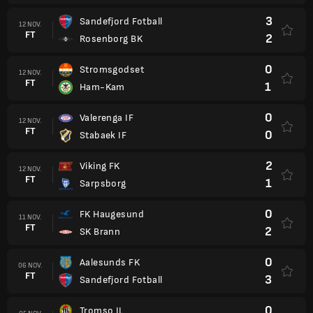
3
Sandefjord Fotball
12 NOV.
FT
2
Rosenborg BK
0
Stromsgodset
12 NOV.
FT
1
Ham-Kam
0
Valerenga IF
12 NOV.
FT
0
Stabaek IF
2
Viking FK
12 NOV.
FT
1
Sarpsborg
0
FK Haugesund
11 NOV.
FT
2
SK Brann
0
Aalesunds FK
06 NOV.
FT
3
Sandefjord Fotball
0
Tromso IL