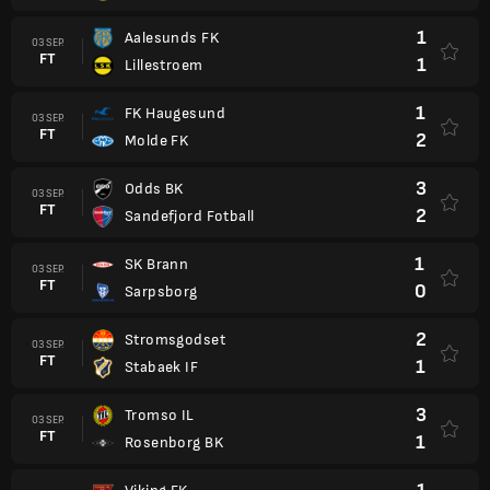
1
Aalesunds FK
03 SEP.
FT
1
Lillestroem
1
FK Haugesund
03 SEP.
FT
2
Molde FK
3
Odds BK
03 SEP.
FT
2
Sandefjord Fotball
1
SK Brann
03 SEP.
FT
0
Sarpsborg
2
Stromsgodset
03 SEP.
FT
1
Stabaek IF
3
Tromso IL
03 SEP.
FT
1
Rosenborg BK