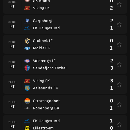
0
SK Brann
30 JUL.
FT
2
Viking FK
2
Sarpsborg
30 JUL.
FT
1
FK Haugesund
0
Stabaek IF
29 JUL.
FT
1
Molde FK
2
Valerenga IF
29 JUL.
FT
3
Sandefjord Fotball
3
Viking FK
24 JUL.
FT
1
Aalesunds FK
0
Stromsgodset
23 JUL.
FT
1
Rosenborg BK
1
FK Haugesund
23 JUL.
FT
0
Lillestroem