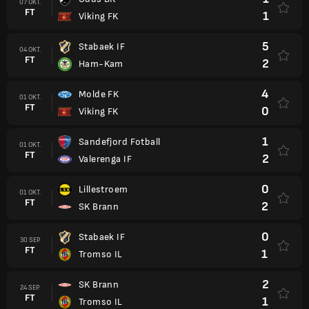
07 OKT.
FT
1
Viking FK
5
Stabaek IF
04 OKT.
FT
2
Ham-Kam
4
Molde FK
01 OKT.
FT
0
Viking FK
1
Sandefjord Fotball
01 OKT.
FT
2
Valerenga IF
0
Lillestroem
01 OKT.
FT
2
SK Brann
0
Stabaek IF
30 SEP.
FT
1
Tromso IL
2
SK Brann
24 SEP.
FT
1
Tromso IL