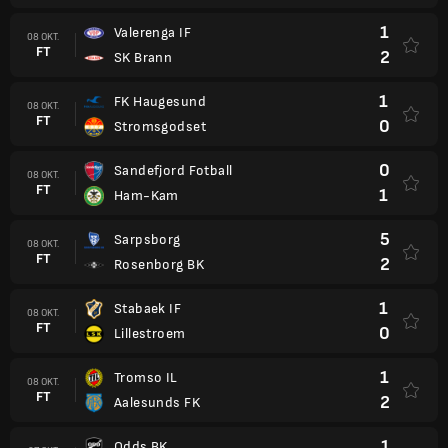
1
Valerenga IF
08 OKT.
FT
2
SK Brann
1
FK Haugesund
08 OKT.
FT
0
Stromsgodset
0
Sandefjord Fotball
08 OKT.
FT
1
Ham-Kam
5
Sarpsborg
08 OKT.
FT
2
Rosenborg BK
1
Stabaek IF
08 OKT.
FT
0
Lillestroem
1
Tromso IL
08 OKT.
FT
2
Aalesunds FK
1
Odds BK