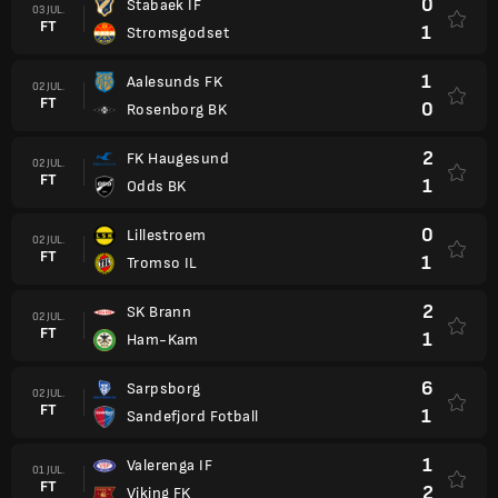
0
Stabaek IF
03 JUL.
FT
1
Stromsgodset
1
Aalesunds FK
02 JUL.
FT
0
Rosenborg BK
2
FK Haugesund
02 JUL.
FT
1
Odds BK
0
Lillestroem
02 JUL.
FT
1
Tromso IL
2
SK Brann
02 JUL.
FT
1
Ham-Kam
6
Sarpsborg
02 JUL.
FT
1
Sandefjord Fotball
1
Valerenga IF
01 JUL.
FT
2
Viking FK