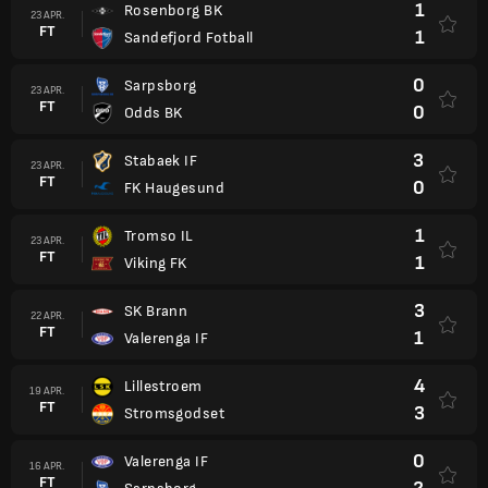
1
Rosenborg BK
23 APR.
FT
1
Sandefjord Fotball
0
Sarpsborg
23 APR.
FT
0
Odds BK
3
Stabaek IF
23 APR.
FT
0
FK Haugesund
1
Tromso IL
23 APR.
FT
1
Viking FK
3
SK Brann
22 APR.
FT
1
Valerenga IF
4
Lillestroem
19 APR.
FT
3
Stromsgodset
0
Valerenga IF
16 APR.
FT