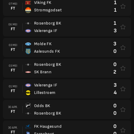
1
Viking FK
07 MEI
FT
1
Stromsgodset
1
Rosenborg BK
06 MEI
FT
3
Valerenga IF
3
Molde FK
03 MEI
FT
0
Aalesunds FK
0
Rosenborg BK
03 MEI
FT
2
SK Brann
3
Valerenga IF
01 MEI
FT
4
Lillestroem
0
Odds BK
30 APR.
FT
0
Rosenborg BK
0
FK Haugesund
30 APR.
FT
0
Sarpsborg