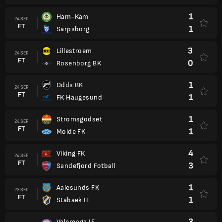
1
Ham-Kam
24 SEP.
FT
1
Sarpsborg
3
Lillestroem
24 SEP.
FT
0
Rosenborg BK
1
Odds BK
24 SEP.
FT
1
FK Haugesund
1
Stromsgodset
24 SEP.
FT
1
Molde FK
4
Viking FK
24 SEP.
FT
3
Sandefjord Fotball
1
Aalesunds FK
23 SEP.
FT
1
Stabaek IF
3
Valerenga IF