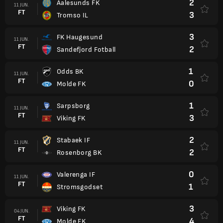
2
Aalesunds FK
11 JUN.
FT
3
Tromso IL
3
FK Haugesund
11 JUN.
FT
2
Sandefjord Fotball
1
Odds BK
11 JUN.
FT
0
Molde FK
1
Sarpsborg
11 JUN.
FT
3
Viking FK
2
Stabaek IF
11 JUN.
FT
2
Rosenborg BK
0
Valerenga IF
11 JUN.
FT
1
Stromsgodset
3
Viking FK
04 JUN.
FT
4
Molde FK