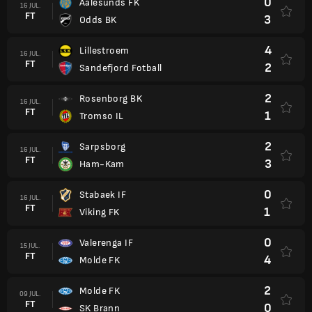
0
Aalesunds FK
16 JUL.
FT
3
Odds BK
4
Lillestroem
16 JUL.
FT
2
Sandefjord Fotball
2
Rosenborg BK
16 JUL.
FT
1
Tromso IL
2
Sarpsborg
16 JUL.
FT
3
Ham-Kam
0
Stabaek IF
16 JUL.
FT
1
Viking FK
0
Valerenga IF
15 JUL.
FT
4
Molde FK
2
Molde FK
09 JUL.
FT
0
SK Brann