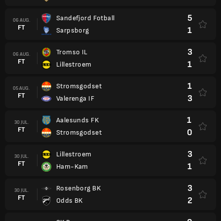
5
Sandefjord Fotball
06 AUG.
FT
1
Sarpsborg
3
Tromso IL
06 AUG.
FT
1
Lillestroem
1
Stromsgodset
05 AUG.
FT
3
Valerenga IF
1
Aalesunds FK
30 JUL.
FT
0
Stromsgodset
3
Lillestroem
30 JUL.
FT
1
Ham-Kam
3
Rosenborg BK
30 JUL.
FT
2
Odds BK