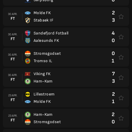
2
Molde FK
30 APR.
FT
3
Stabaek IF
4
Sandefjord Fotball
30 APR.
FT
0
Aalesunds FK
0
Stromsgodset
30 APR.
FT
1
Tromso IL
7
Viking FK
30 APR.
FT
3
Ham-Kam
2
Lillestroem
23 APR.
FT
1
Molde FK
2
Ham-Kam
23 APR.
FT
0
Stromsgodset