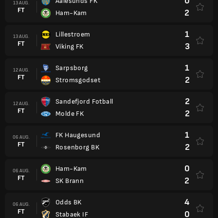
0
Aalesunds FK
13 AUG.
FT
2
Ham-Kam
1
Lillestroem
13 AUG.
FT
3
Viking FK
1
Sarpsborg
12 AUG.
FT
2
Stromsgodset
2
Sandefjord Fotball
12 AUG.
FT
2
Molde FK
1
FK Haugesund
06 AUG.
FT
2
Rosenborg BK
0
Ham-Kam
06 AUG.
FT
2
SK Brann
4
Odds BK
06 AUG.
FT
0
Stabaek IF