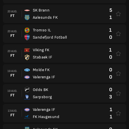
5
SK Brann
20 AUG.
FT
1
Aalesunds FK
1
Tromso IL
20 AUG.
FT
0
Sandefjord Fotball
1
Viking FK
20 AUG.
FT
0
Stabaek IF
0
Molde FK
19 AUG.
FT
0
Valerenga IF
0
Odds BK
19 AUG.
FT
3
Sarpsborg
1
Valerenga IF
13 AUG.
FT
1
FK Haugesund