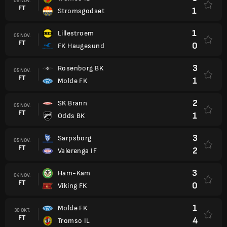
05 NOV.
FT
1
Stromsgodset
1
Lillestroem
05 NOV.
FT
0
FK Haugesund
3
Rosenborg BK
05 NOV.
FT
1
Molde FK
2
SK Brann
05 NOV.
FT
1
Odds BK
3
Sarpsborg
05 NOV.
FT
2
Valerenga IF
3
Ham-Kam
04 NOV.
FT
0
Viking FK
1
Molde FK
30 OKT.
FT
4
Tromso IL