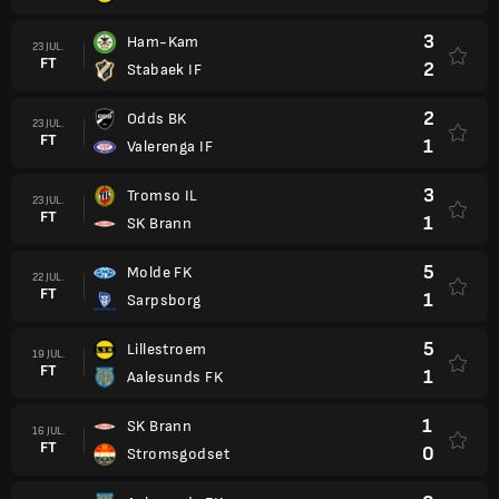
3
Ham-Kam
23 JUL.
FT
2
Stabaek IF
2
Odds BK
23 JUL.
FT
1
Valerenga IF
3
Tromso IL
23 JUL.
FT
1
SK Brann
5
Molde FK
22 JUL.
FT
1
Sarpsborg
5
Lillestroem
19 JUL.
FT
1
Aalesunds FK
1
SK Brann
16 JUL.
FT
0
Stromsgodset