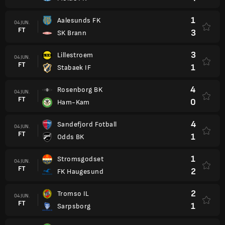
1
Aalesunds FK
04 JUN.
FT
3
SK Brann
3
Lillestroem
04 JUN.
FT
1
Stabaek IF
4
Rosenborg BK
04 JUN.
FT
0
Ham-Kam
4
Sandefjord Fotball
04 JUN.
FT
1
Odds BK
1
Stromsgodset
04 JUN.
FT
2
FK Haugesund
2
Tromso IL
04 JUN.
FT
1
Sarpsborg