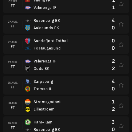
1
Viking FK
02 SEP.
FT
1
Valerenga IF
4
Rosenborg BK
27 AUG.
FT
0
Aalesunds FK
0
Sandefjord Fotball
27 AUG.
FT
0
FK Haugesund
2
Valerenga IF
27 AUG.
FT
2
Odds BK
4
Sarpsborg
26 AUG.
FT
0
Tromso IL
1
Stromsgodset
20 AUG.
FT
2
Lillestroem
3
Ham-Kam
20 AUG.
FT
0
Rosenborg BK