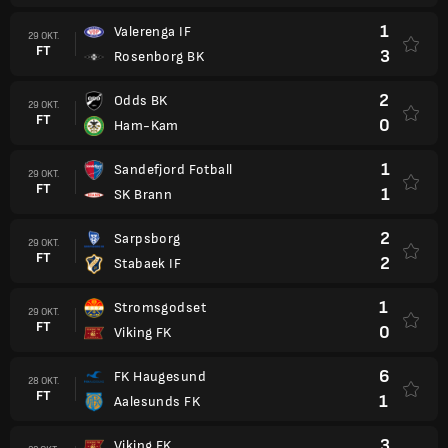
1
Valerenga IF
29 OKT.
FT
3
Rosenborg BK
2
Odds BK
29 OKT.
FT
0
Ham-Kam
1
Sandefjord Fotball
29 OKT.
FT
1
SK Brann
2
Sarpsborg
29 OKT.
FT
2
Stabaek IF
1
Stromsgodset
29 OKT.
FT
0
Viking FK
6
FK Haugesund
28 OKT.
FT
1
Aalesunds FK
3
Viking FK