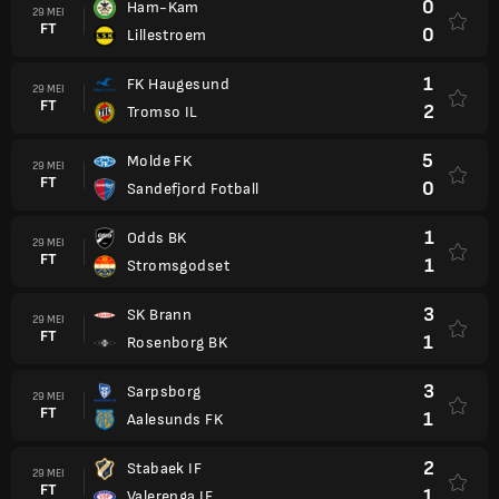
0
Ham-Kam
29 MEI
FT
0
Lillestroem
1
FK Haugesund
29 MEI
FT
2
Tromso IL
5
Molde FK
29 MEI
FT
0
Sandefjord Fotball
1
Odds BK
29 MEI
FT
1
Stromsgodset
3
SK Brann
29 MEI
FT
1
Rosenborg BK
3
Sarpsborg
29 MEI
FT
1
Aalesunds FK
2
Stabaek IF
29 MEI
FT
1
Valerenga IF