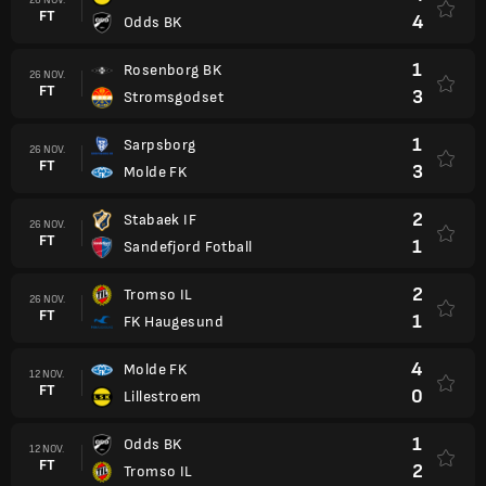
FT
4
Odds BK
1
Rosenborg BK
26 NOV.
FT
3
Stromsgodset
1
Sarpsborg
26 NOV.
FT
3
Molde FK
2
Stabaek IF
26 NOV.
FT
1
Sandefjord Fotball
2
Tromso IL
26 NOV.
FT
1
FK Haugesund
4
Molde FK
12 NOV.
FT
0
Lillestroem
1
Odds BK
12 NOV.
FT
2
Tromso IL