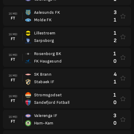
3
Aalesunds FK
16 MEI
FT
1
Molde FK
1
Lillestroem
16 MEI
FT
2
Sarpsborg
1
Rosenborg BK
16 MEI
FT
0
FK Haugesund
4
SK Brann
16 MEI
FT
1
Stabaek IF
1
Stromsgodset
16 MEI
FT
0
Sandefjord Fotball
3
Valerenga IF
16 MEI
FT
0
Ham-Kam