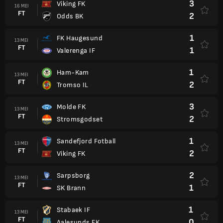
3
Viking FK
16 MEI
FT
2
Odds BK
1
FK Haugesund
13 MEI
FT
1
Valerenga IF
1
Ham-Kam
13 MEI
FT
2
Tromso IL
3
Molde FK
13 MEI
FT
2
Stromsgodset
1
Sandefjord Fotball
13 MEI
FT
2
Viking FK
2
Sarpsborg
13 MEI
FT
1
SK Brann
1
Stabaek IF
13 MEI
FT
0
Aalesunds FK