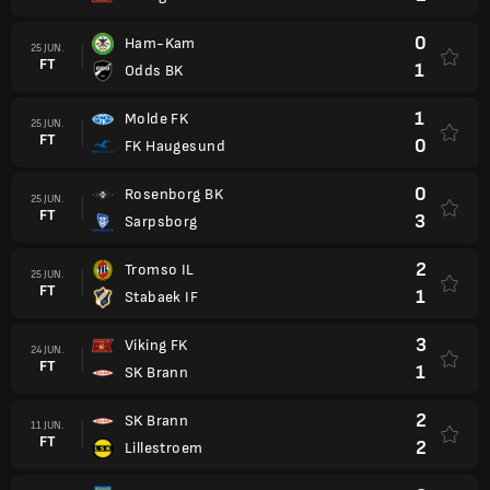
0
Ham-Kam
25 JUN.
FT
1
Odds BK
1
Molde FK
25 JUN.
FT
0
FK Haugesund
0
Rosenborg BK
25 JUN.
FT
3
Sarpsborg
2
Tromso IL
25 JUN.
FT
1
Stabaek IF
3
Viking FK
24 JUN.
FT
1
SK Brann
2
SK Brann
11 JUN.
FT
2
Lillestroem