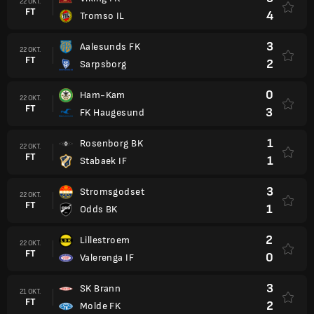
22 OKT.
FT
4
Tromso IL
3
Aalesunds FK
22 OKT.
FT
2
Sarpsborg
0
Ham-Kam
22 OKT.
FT
3
FK Haugesund
1
Rosenborg BK
22 OKT.
FT
1
Stabaek IF
3
Stromsgodset
22 OKT.
FT
1
Odds BK
2
Lillestroem
22 OKT.
FT
0
Valerenga IF
3
SK Brann
21 OKT.
FT
2
Molde FK