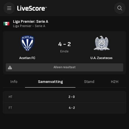
Liga Premier: Serie A
Liga Premier - Serie A
4 - 2
Einde
Acatlan FC
U.A. Zacatecas
Alleen resultaat
Info
Samenvatting
Stand
H2H
HT
2
-
0
FT
4
-
2