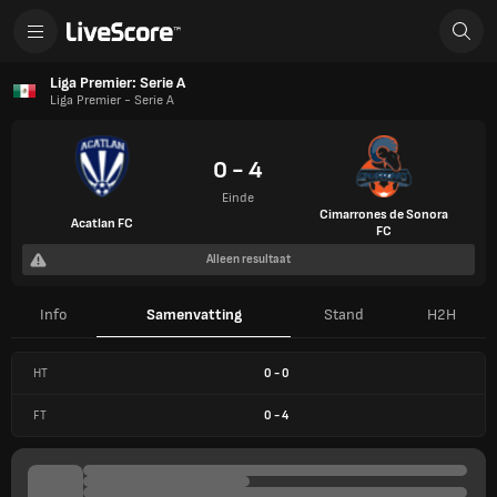
Liga Premier: Serie A
Liga Premier - Serie A
0 - 4
Einde
Cimarrones de Sonora
Acatlan FC
FC
Alleen resultaat
Info
Samenvatting
Stand
H2H
HT
0
-
0
FT
0
-
4