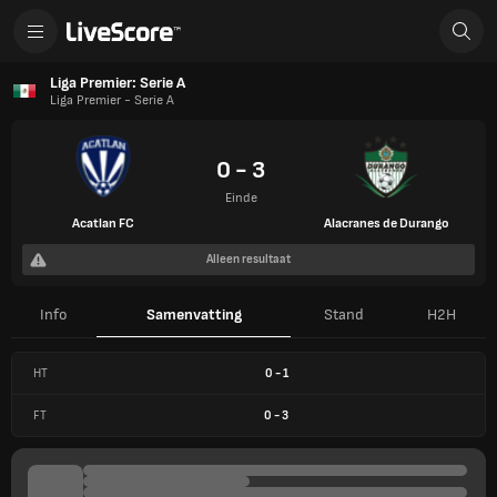
Liga Premier: Serie A
Liga Premier - Serie A
0 - 3
Einde
Acatlan FC
Alacranes de Durango
Alleen resultaat
Info
Samenvatting
Stand
H2H
HT
0
-
1
FT
0
-
3