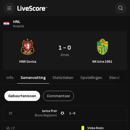
HNL
Kroatië
1 - 0
Einde
HNK Gorica
NK Istra 1961
Info
Samenvatting
Statistieken
Opstellingen
Stand
H
Gebeurtenissen
Commentaar
Jurica Prsir
31'
1 - 0
Bruno Bogojevic
45 + 1'
Vinko Rozic