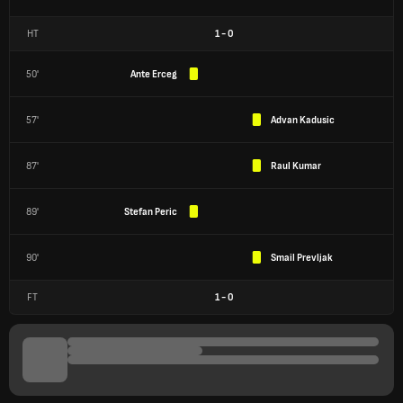
HT
1
-
0
50'
Ante Erceg
57'
Advan Kadusic
87'
Raul Kumar
89'
Stefan Peric
90'
Smail Prevljak
FT
1
-
0