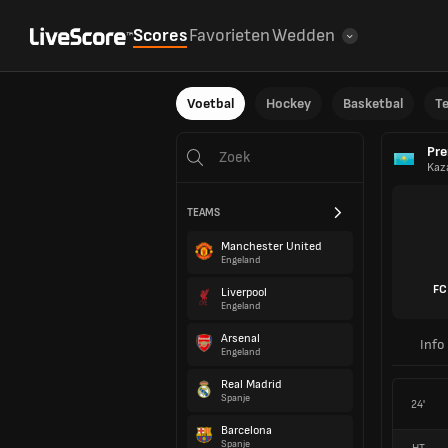
Scores
Favorieten
Wedden
Voetbal
Hockey
Basketbal
T
Pre
Kaz
TEAMS
Manchester United
Engeland
FC
Liverpool
Engeland
Arsenal
Info
Engeland
Real Madrid
Spanje
24'
Barcelona
Spanje