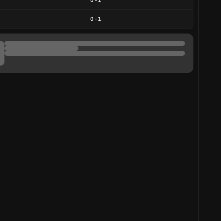
0
-
1
0
-
1