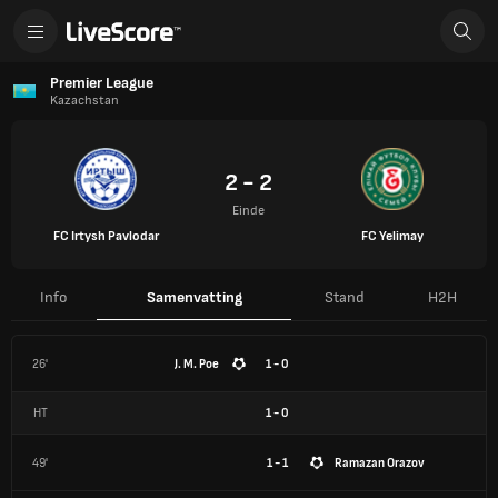
Premier League
Kazachstan
2 - 2
Einde
FC Irtysh Pavlodar
FC Yelimay
Info
Samenvatting
Stand
H2H
26'
J. M. Poe
1 - 0
HT
1
-
0
49'
1 - 1
Ramazan Orazov