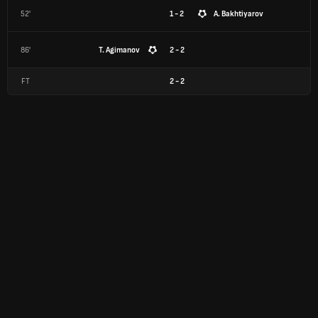
52'
1 - 2
A. Bakhtiyarov
86'
T. Agimanov
2 - 2
FT
2
-
2