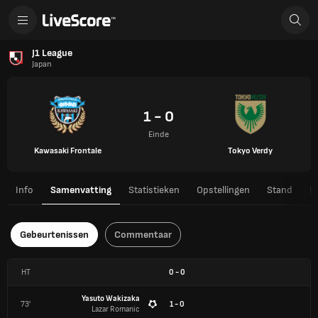
J1 League
Japan
1 - 0
Einde
Kawasaki Frontale
Tokyo Verdy
Info
Samenvatting
Statistieken
Opstellingen
Stand
H
Gebeurtenissen
Commentaar
HT
0
-
0
Yasuto Wakizaka
73'
1 - 0
Lazar Romanic