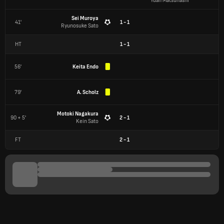
Yuan Matsuhashi
Sei Muroya
41'
1 - 1
Ryunosuke Sato
HT
1
-
1
56'
Keita Endo
79'
A. Scholz
Motoki Nagakura
90 + 5'
2 - 1
Kein Sato
FT
2
-
1