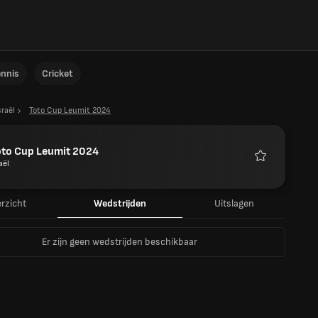
ennis
Cricket
sraël
Toto Cup Leumit 2024
oto Cup Leumit 2024
aël
Favorieten
rzicht
Wedstrijden
Uitslagen
Er zijn geen wedstrijden beschikbaar