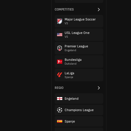
COMPETITIES
Major League Soccer
VS
USL League One
VS
Premier League
Engeland
Bundesliga
Duitsland
LaLiga
Spanje
REGIO
Engeland
Champions League
Spanje