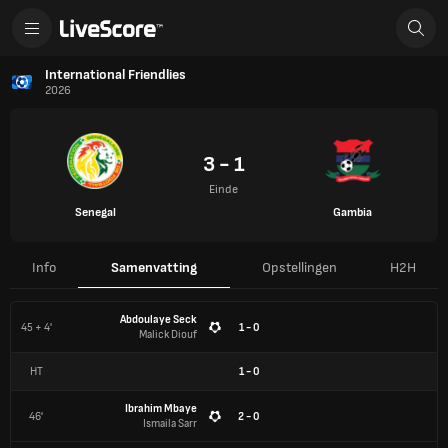
International Friendlies
2026
3 - 1
Einde
Senegal
Gambia
Info
Samenvatting
Opstellingen
H2H
Abdoulaye Seck
45 + 4'
1 - 0
Malick Diouf
HT
1
-
0
Ibrahim Mbaye
46'
2 - 0
Ismaila Sarr