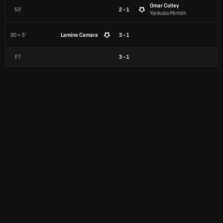
Omar Colley
50'
2 - 1
Yankuba Minteh
90 + 5'
Lamine Camara
3 - 1
FT
3
-
1