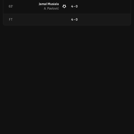
Jamal Musiala
63'
4 - 0
A. Pavlović
FT
4
-
0