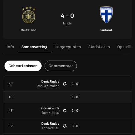
4 - 0
Einde
Duitsland
Finland
Info
Samenvatting
Hoogtepunten
Statistieken
Opstellin
Gebeurtenissen
Commentaar
Deniz Undav
34'
1 - 0
Joshua Kimmich
HT
1
-
0
Florian Wirtz
48'
2 - 0
Deniz Undav
Deniz Undav
57'
3 - 0
Lennart Karl