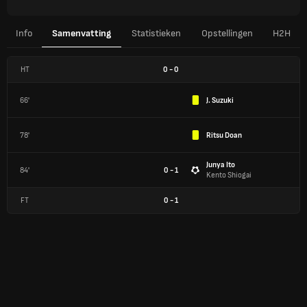
Info
Samenvatting
Statistieken
Opstellingen
H2H
HT
0
-
0
66'
J. Suzuki
78'
Ritsu Doan
Junya Ito
84'
0 - 1
Kento Shiogai
FT
0
-
1