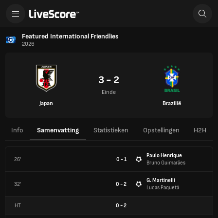
Featured International Friendlies
2026
3 - 2
Einde
Japan
Brazilië
Info
Samenvatting
Statistieken
Opstellingen
H2H
Paulo Henrique
26'
0 - 1
Bruno Guimarães
G. Martinelli
32'
0 - 2
Lucas Paquetá
HT
0
-
2