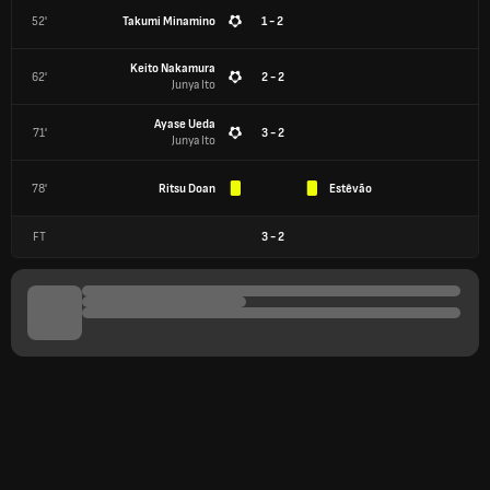
52'
Takumi Minamino
1 - 2
Keito Nakamura
62'
2 - 2
Junya Ito
Ayase Ueda
71'
3 - 2
Junya Ito
78'
Ritsu Doan
Estêvão
FT
3
-
2