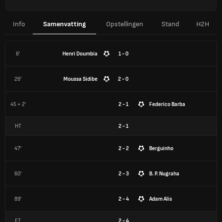
Info
Samenvatting
Opstellingen
Stand
H2H
6'
Henri Doumbia
1 - 0
26'
Moussa Sidibe
2 - 0
45 + 2'
2 - 1
Federico Barba
HT
2
-
1
47'
2 - 2
Berguinho
60'
2 - 3
B. P. Nugraha
89'
2 - 4
Adam Alis
FT
2
-
4