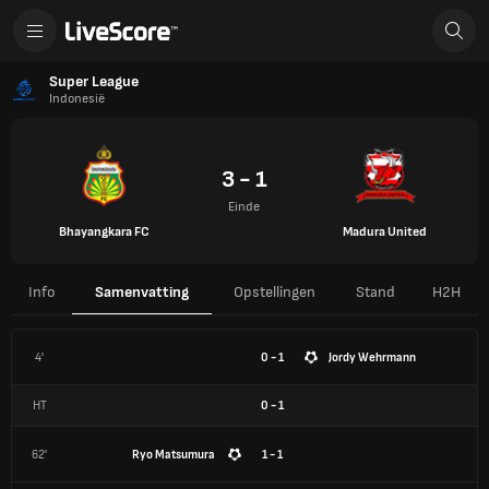
Super League
Indonesië
3 - 1
Einde
Bhayangkara FC
Madura United
Info
Samenvatting
Opstellingen
Stand
H2H
4'
0 - 1
Jordy Wehrmann
HT
0
-
1
62'
Ryo Matsumura
1 - 1