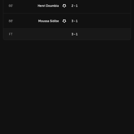
66'
Henri Doumbia
2 - 1
88'
Moussa Sidibe
3 - 1
FT
3
-
1