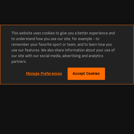
This website uses cookies to give you a better experience and
to understand how you use our site, for example - to
remember your favorite sport or team, and to learn how you
use our features. We also share information about your use of
our site with our social media, advertising and analytics
partners.
Manage Preferences
Accept Cookies
Over
Live Bhayangkara FC - Madura United Uitslagen
De laatste voetbaltuitslagen, opstellingen en meer voor Bhayangkara FC vs
Madura United. Jouw live voetbaltussenstand voor Bhayangkara FC - Madura
United in de Super League. Blijf op de hoogte van het verloop van de wedstrijd,
doelpunten en beslissende momenten tussen Bhayangkara FC en Madura
United Mis niets van de wedstrijd tussen Bhayangkara FC en Madura United in