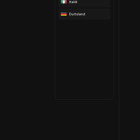
Italië
Duitsland