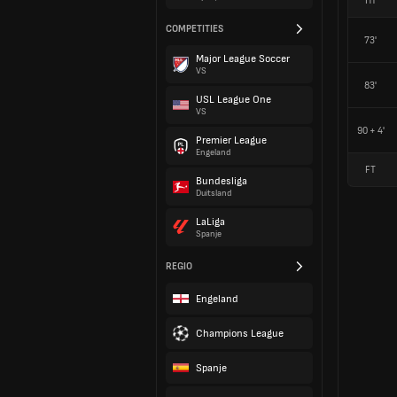
HT
COMPETITIES
73'
Major League Soccer
VS
83'
USL League One
VS
90 + 4'
Premier League
Engeland
FT
Bundesliga
Duitsland
LaLiga
Spanje
REGIO
Engeland
Champions League
Spanje