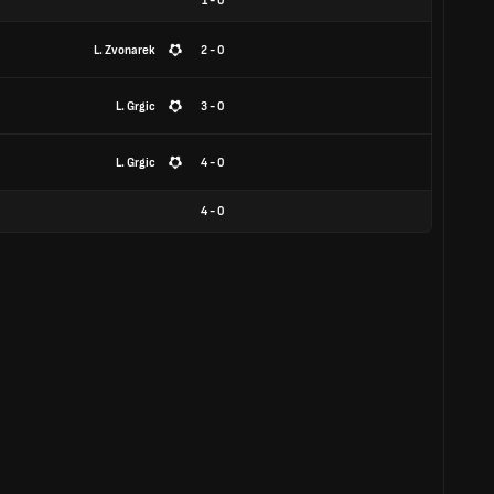
1
-
0
L. Zvonarek
2 - 0
L. Grgic
3 - 0
L. Grgic
4 - 0
4
-
0