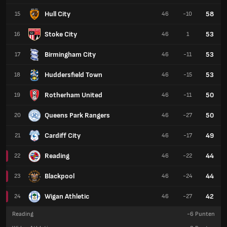
Hull City
58
15
46
-10
Stoke City
53
16
46
1
Birmingham City
53
17
46
-11
Huddersfield Town
53
18
46
-15
Rotherham United
50
19
46
-11
Queens Park Rangers
50
20
46
-27
Cardiff City
49
21
46
-17
Reading
44
22
46
-22
Blackpool
44
23
46
-24
Wigan Athletic
42
24
46
-27
Reading
-6
Punten