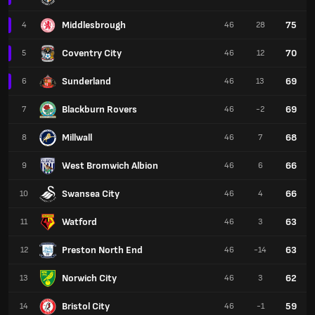
Middlesbrough
75
4
46
28
Coventry City
70
5
46
12
Sunderland
69
6
46
13
Blackburn Rovers
69
7
46
-2
Millwall
68
8
46
7
West Bromwich Albion
66
9
46
6
Swansea City
66
10
46
4
Watford
63
11
46
3
Preston North End
63
12
46
-14
Norwich City
62
13
46
3
Bristol City
59
14
46
-1