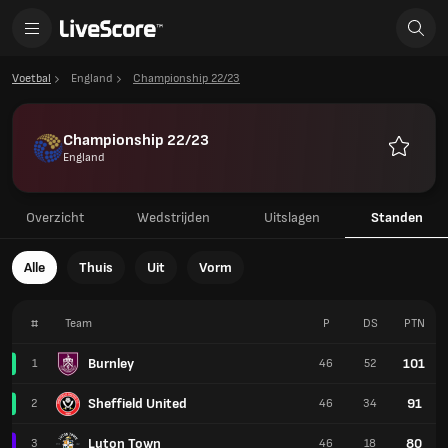
Voetbal
England
Championship 22/23
Championship 22/23
England
Favoriet
Overzicht
Wedstrijden
Uitslagen
Standen
Alle
Thuis
Uit
Vorm
#
Team
P
DS
PTN
Burnley
101
1
46
52
Sheffield United
91
2
46
34
Luton Town
80
3
46
18