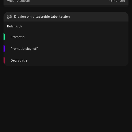
Wigan Athletic
-3
Punten
Draaien om uitgebreide tabel te zien
Belangrijk
Promotie
Promotie play-off
Degradatie