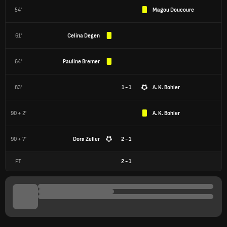
54'
Magou Doucoure
61'
Celina Degen
64'
Pauline Bremer
83'
1 - 1
A. K. Bohler
90 + 2'
A. K. Bohler
90 + 7'
Dora Zeller
2 - 1
FT
2
-
1