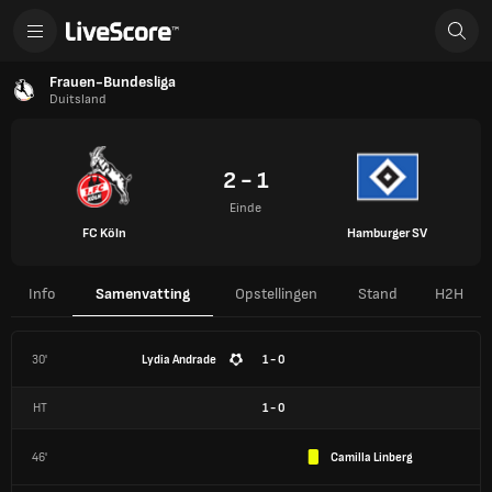
Frauen-Bundesliga
Duitsland
2 - 1
Einde
FC Köln
Hamburger SV
Info
Samenvatting
Opstellingen
Stand
H2H
30'
Lydia Andrade
1 - 0
HT
1
-
0
46'
Camilla Linberg