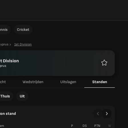
ennis
Cricket
yprus
1st Division
t Division
prus
Favorieten
icht
Wedstrijden
Uitslagen
Standen
Thuis
Uit
sion stand
am
P
DS
PTN
W
G