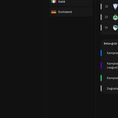
Italië
12
Duitsland
13
14
Belangrijk
Kampioe
Kampioe
League)
Kampioe
Degrada