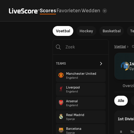
Scores
Favorieten
Wedden
Voetbal
Hockey
Basketbal
T
Voetbal
C
1s
TEAMS
Cy
Manchester United
Engeland
Overz
Liverpool
Engeland
Alle
Arsenal
Engeland
Real Madrid
1st Divi
Spanje
Barcelona
#
Te
Spanje