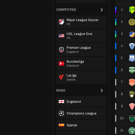
1
COMPETITIES
Major League Soccer
2
VS
USL League One
3
VS
4
Premier League
Engeland
5
Bundesliga
Duitsland
6
LaLiga
Spanje
7
REGIO
8
Engeland
9
Champions League
10
Spanje
11