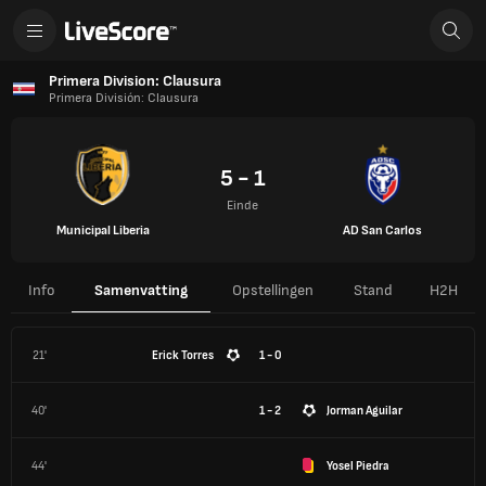
Primera Division: Clausura
Primera División: Clausura
5 - 1
Einde
Municipal Liberia
AD San Carlos
Info
Samenvatting
Opstellingen
Stand
H2H
21'
Erick Torres
1 - 0
40'
1 - 2
Jorman Aguilar
44'
Yosel Piedra