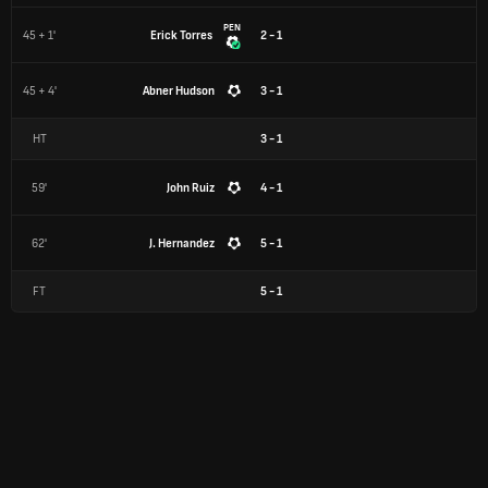
PEN
45 + 1'
Erick Torres
2 - 1
45 + 4'
Abner Hudson
3 - 1
HT
3
-
1
59'
John Ruiz
4 - 1
62'
J. Hernandez
5 - 1
FT
5
-
1