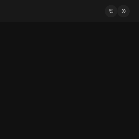
V
F
A