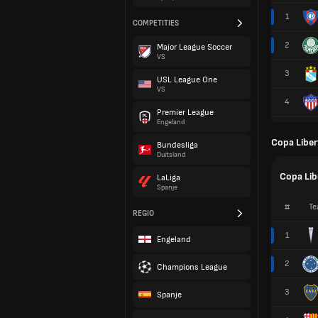
1
COMPETITIES
2
Major League Soccer
VS
3
USL League One
VS
4
Premier League
Engeland
Copa Liber
Bundesliga
Duitsland
Copa Lib
LaLiga
Spanje
#
Te
REGIO
1
Engeland
2
Champions League
3
Spanje