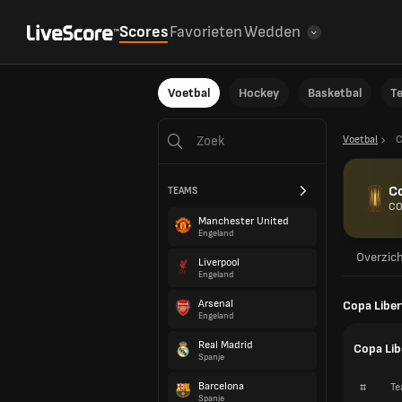
Scores
Favorieten
Wedden
Voetbal
Hockey
Basketbal
T
Voetbal
C
TEAMS
CO
Manchester United
Engeland
Overzic
Liverpool
Engeland
Arsenal
Copa Liber
Engeland
Real Madrid
Copa Lib
Spanje
Barcelona
#
Te
Spanje