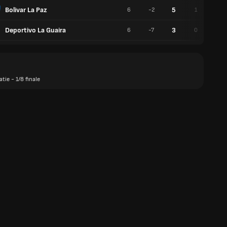
Bolivar La Paz
5
6
-2
1
2
Deportivo La Guaira
3
6
-7
0
3
atie - 1/8 finale