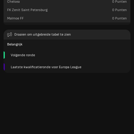
Chelsea
0
Punten
FK Zenit Saint Petersburg
0
Punten
Malmoe FF
0
Punten
Draaien om uitgebreide tabel te zien
Belangrijk
Volgende ronde
Laatste kwalificatieronde voor Europa League