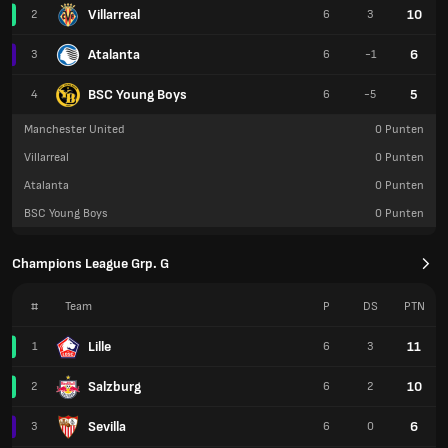
Villarreal
10
2
6
3
Atalanta
6
3
6
-1
BSC Young Boys
5
4
6
-5
Manchester United
0
Punten
Villarreal
0
Punten
Atalanta
0
Punten
BSC Young Boys
0
Punten
Champions League Grp. G
#
Team
P
DS
PTN
Lille
11
1
6
3
Salzburg
10
2
6
2
Sevilla
6
3
6
0