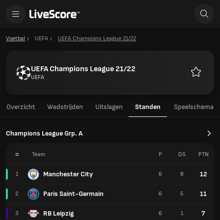
Voetbal
UEFA
UEFA Champions League 21/22
UEFA Champions League 21/22
UEFA
Favoriet
Overzicht
Wedstrijden
Uitslagen
Standen
Speelschema
Champions League Grp. A
#
Team
P
DS
PTN
Manchester City
12
1
6
8
Paris Saint-Germain
11
2
6
5
RB Leipzig
7
3
6
1