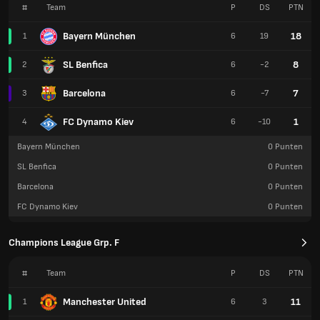
#
Team
P
DS
PTN
Bayern München
18
1
6
19
SL Benfica
8
2
6
-2
Barcelona
7
3
6
-7
FC Dynamo Kiev
1
4
6
-10
Bayern München
0
Punten
SL Benfica
0
Punten
Barcelona
0
Punten
FC Dynamo Kiev
0
Punten
Champions League Grp. F
#
Team
P
DS
PTN
Manchester United
11
1
6
3