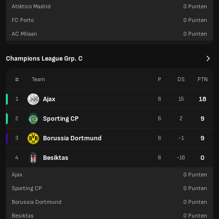
Atlético Madrid
0
Punten
FC Porto
0
Punten
AC Milaan
0
Punten
Champions League Grp. C
#
Team
P
DS
PTN
Ajax
18
1
6
15
Sporting CP
9
2
6
2
Borussia Dortmund
9
3
6
-1
Besiktas
0
4
6
-16
Ajax
0
Punten
Sporting CP
0
Punten
Borussia Dortmund
0
Punten
Besiktas
0
Punten