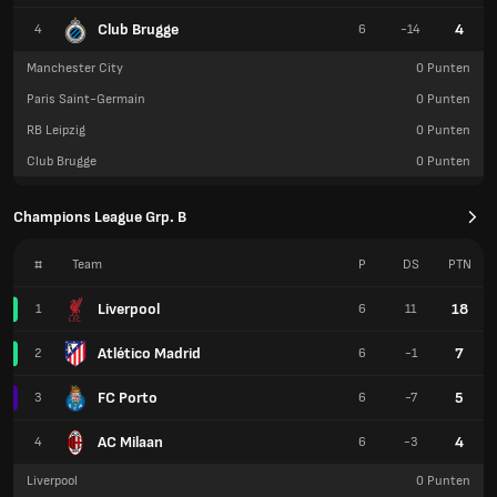
Club Brugge
4
4
6
-14
Manchester City
0
Punten
Paris Saint-Germain
0
Punten
RB Leipzig
0
Punten
Club Brugge
0
Punten
Champions League Grp. B
#
Team
P
DS
PTN
Liverpool
18
1
6
11
Atlético Madrid
7
2
6
-1
FC Porto
5
3
6
-7
AC Milaan
4
4
6
-3
Liverpool
0
Punten