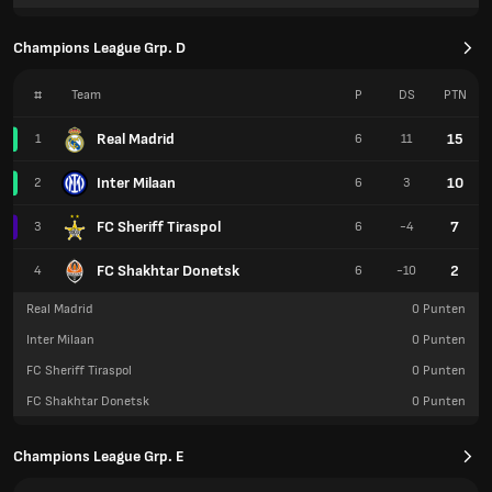
Champions League Grp. D
#
Team
P
DS
PTN
Real Madrid
15
1
6
11
Inter Milaan
10
2
6
3
FC Sheriff Tiraspol
7
3
6
-4
FC Shakhtar Donetsk
2
4
6
-10
Real Madrid
0
Punten
Inter Milaan
0
Punten
FC Sheriff Tiraspol
0
Punten
FC Shakhtar Donetsk
0
Punten
Champions League Grp. E