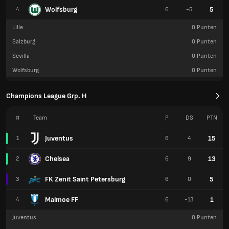
Wolfsburg
5
4
6
-5
Lille
0
Punten
Salzburg
0
Punten
Sevilla
0
Punten
Wolfsburg
0
Punten
Champions League Grp. H
#
Team
P
DS
PTN
Juventus
15
1
6
4
Chelsea
13
2
6
9
FK Zenit Saint Petersburg
5
3
6
0
Malmoe FF
1
4
6
-13
Juventus
0
Punten