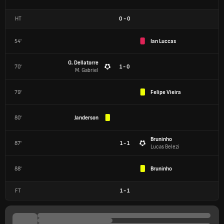
HT
0
-
0
54'
Ian Luccas
G. Dellatorre
70'
1 - 0
M. Gabriel
79'
Felipe Vieira
80'
Janderson
Bruninho
87'
1 - 1
Lucas Belezi
88'
Bruninho
FT
1
-
1