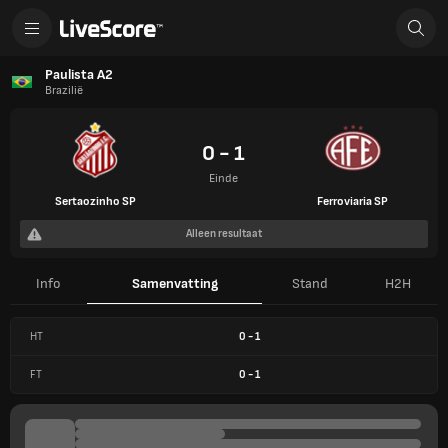
Paulista A2
Brazilië
0 - 1
Einde
Sertaozinho SP
Ferroviaria SP
Alleen resultaat
Info
Samenvatting
Stand
H2H
HT
0
-
1
FT
0
-
1