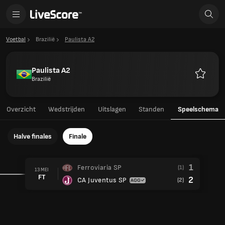
Voetbal
Brazilië
Paulista A2
Paulista A2
Brazilië
Favoriet
Overzicht
Wedstrijden
Uitslagen
Standen
Speelschema
Halve finales
Finale
1
Ferroviaria SP
(1)
13 MEI
FT
2
CA Juventus SP
(2)