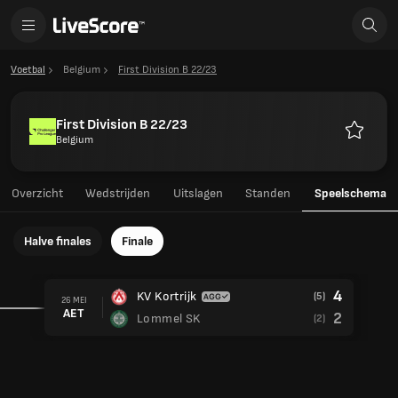
Voetbal
Belgium
First Division B 22/23
First Division B 22/23
Belgium
Favoriet
Overzicht
Wedstrijden
Uitslagen
Standen
Speelschema
Halve finales
Finale
4
KV Kortrijk
(5)
26 MEI
AET
2
Lommel SK
(2)