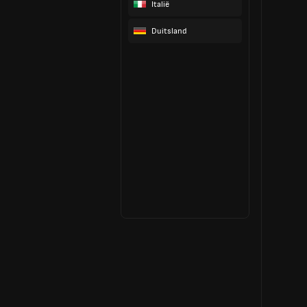
Italië
Duitsland