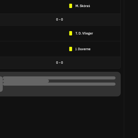
M. Skóraś
0
-
0
T. D. Vlieger
J. Duverne
0
-
0