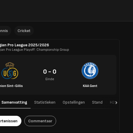
ennis
Cricket
gian Pro League 2025/2026
gian Pro League Playoff: Championship Group
0 - 0
Einde
ion Sint-Gillis
KAA Gent
Samenvatting
Statistieken
Opstellingen
Stand
H2H
rtenissen
Commentaar